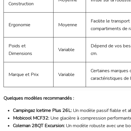
Moyenne
Influe sur la robust
Construction
Facilite le transpor
Ergonomie
Moyenne
compartiments de 
Poids et
Dépend de vos besoi
Variable
Dimensions
cm.
Certaines marques c
Marque et Prix
Variable
caractéristiques de l
Quelques modèles recommandés :
Campingaz Icetime Plus 26L:
Un modèle passif fiable et a
Mobicool MCF32:
Une glacière à compression performant
Coleman 28QT Excursion:
Un modèle robuste avec une bon