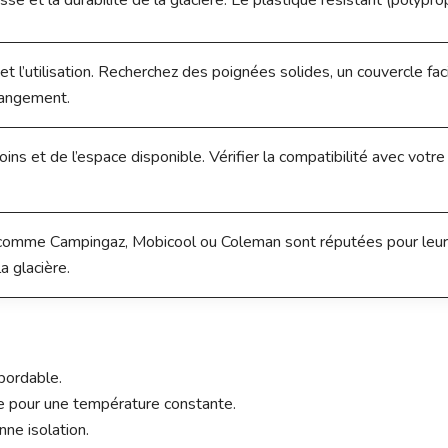
esse et la durabilité de la glacière. Le plastique résistant (polypr
t et l’utilisation. Recherchez des poignées solides, un couvercle fa
rangement.
ns et de l’espace disponible. Vérifier la compatibilité avec vo
omme Campingaz, Mobicool ou Coleman sont réputées pour leur qua
a glacière.
bordable.
e pour une température constante.
ne isolation.