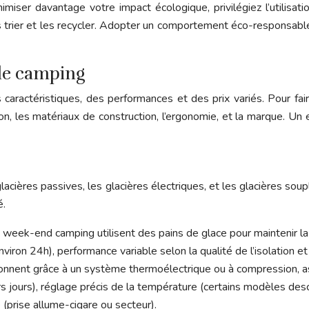
iser davantage votre impact écologique, privilégiez l’utilisatio
 trier et les recycler. Adopter un comportement éco-responsable 
 le camping
ractéristiques, des performances et des prix variés. Pour fair
olation, les matériaux de construction, l’ergonomie, et la marque.
glacières passives, les glacières électriques, et les glacières 
é.
 week-end camping utilisent des pains de glace pour maintenir la
environ 24h), performance variable selon la qualité de l’isolation e
ionnent grâce à un système thermoélectrique ou à compression, as
rs jours), réglage précis de la température (certains modèles desc
 (prise allume-cigare ou secteur).