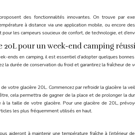
proposent des fonctionnalités innovantes. On trouve par exe
température à distance via une application mobile, ou encore de
 pour les campeurs soucieux de confort, de technologie, et d’en
ière 20L pour un week-end camping réuss
eek-ends en camping, il est essentiel d’adopter quelques bonnes p
 la durée de conservation du froid et garantirez la fraîcheur de v
 de votre glacière 20L. Commencez par refroidir la glacière la veil
être, cela permettra de gagner de la place et de prolonger la du
e à la taille de votre glacière. Pour une glacière de 20L, prévo
articles les plus fréquemment utilisés en haut.
aideront à maintenir une température fraîche à l’intérieur de v